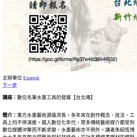
主辦單位
Expresii
下一步
講座：
數位​毛筆​水墨​工具​的發展【台北場】
簡介：
東方水墨藝術源遠流長，多年來在創作概念、技法、工
具上均不停演進。踏入數位化年代，眾多傳統藝術媒介都受到
數位媒體沖撃而不斷求變，水墨藝術亦不例外。講者朱紹恆博