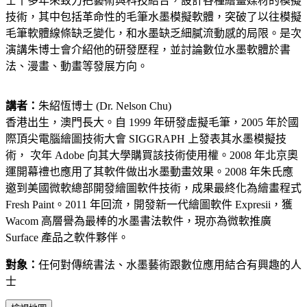
士十多年來致力把藝術與科技結合，設計各種繪畫媒材的模擬
技術，其中包括革命性的毛筆水墨模擬軟體，突破了以往模擬
毛筆軟體線條缺乏變化，和水墨缺乏細膩流動感的局限。是次
演講朱博士會介紹他的研發歷程，並討論數位水墨軟體於書
法、漫畫、動畫等發展方向。
講者：
朱紹恆博士 (Dr. Nelson Chu)
香港出生，澳門長大。自 1999 年研發虛擬毛筆，2005 年於國
際頂尖電腦繪圖技術大會 SIGGRAPH 上發表其水墨模擬技
術， 次年 Adobe 向其大學購買該技術使用權。2008 年北京奧
運開幕禮也應用了其軟件做出水墨動畫效果。2008 年朱氏應
邀到美國微軟總部開發繪圖軟件技術，成果最終化為繪畫程式
Fresh Paint。2011 年回流，開發新一代繪圖軟件 Expresii，獲
Wacom 高層譽為最棒的水墨書法軟件，現亦為微軟推廣
Surface 產品之軟件夥伴。
對象：
任何對傳統書法、水墨​藝術跟數位應用結合有興趣的人
士